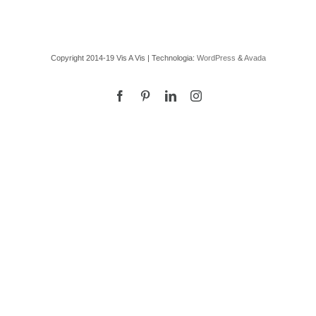
Copyright 2014-19 Vis A Vis | Technologia:
WordPress
&
Avada
Facebook
Pinterest
LinkedIn
Instagram